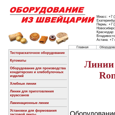
Миасс: +7 (
Екатеринбур
Пермь: +7 (
Новосибирск
Краснодар: 
Владивосток
Астана: +7 
Главная
Оборудов
Тестораскаточное оборудование
Кутоматы
Линии 
Оборудование для производства
кондитерских и хлебобулочных
Ron
изделий
Хлебные линии
Линии для приготовления
круассанов
Ламинационные линии
Установки для формования
Оборудование
тестовой ленты